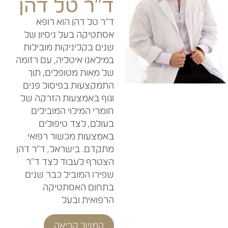
ד"ר טל דהן
ד"ר טל דהן הוא רופא
אסתטיקה בעל ניסיון של
שנים בקליניקות מובילות
במילאנו איטליה, עם רזומה
של מאות מטופלים, תוך
התמקצעות בפיסול פנים
וגוף באמצעות הזרקה של
חומרי המילוי המובילים
בעולם, לצד טיפולים
באמצעות מכשור רפואי
מתקדם. בישראל, ד״ר דהן
הצטרף לעבוד לצד ד״ר
שפירו המוביל כבר שנים
בתחום האסתטיקה
הרפואית ובעל
המשך קריאה