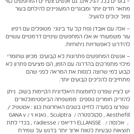
– בוגרים בכל הגילאים: גם אנשים צעירים המחפשים קווי
מתאר חדים יותר ומבוגרים המעוניינים להילחם בעור
נפול יכולים להועיל.
– אלה עם אובדן נפח קל עד בינוני: מטופלים עם רפיון
עור משמעותי או אלו המחפשים שינויים דרמטיים עשויים
להידרש לאפשרויות ניתוחיות.
– אנשים המחפשים פתרונות לא קבועים: מכיוון שחומרי
מילוי מתפרקים בהדרגה עם הזמן, הם מציעים פתרון לא
קבוע למי שרוצה לנסות את המראה לפני שהם
מתחייבים להליכים קבועים יותר.
יש לציין שפרט לחומצות היאלרונית הקיימות בשוק ניתן
להזריק חומרים נוספים ממשפחה הביוסטימולטורים
שפרצו בסערה לחיינו בשנים האחרונות כגון :
אסטפיל
/
Aesthefill , סקולפטרה / Sculptra , גאנא וי / GANA v
, אלנסה / ELLANSSE רדיאס / radiesse , בכדי לתת
תוצאות טבעיות לטווח ארוך יותר בדגש על שמירת