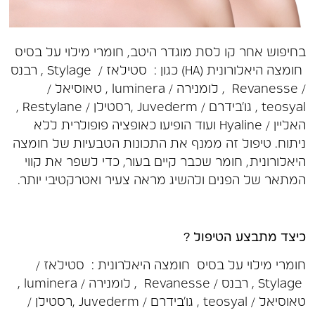
בחיפוש אחר קו לסת מוגדר היטב, חומרי מילוי על בסיס
חומצה היאלורונית (HA) כגון : סטילאז / Stylage , רבנס
/ Revanesse , לומנירה / luminera , טאוסיאל /
teosyal , גו'בידרם / Juvederm ,רסטילן / Restylane ,
האליין / Hyaline ועוד הופיעו כאופציה פופולרית ללא
ניתוח. טיפול זה ממנף את התכונות הטבעיות של חומצה
היאלורונית, חומר שכבר קיים בעור, כדי לשפר את קווי
המתאר של הפנים ולהשיג מראה צעיר ואטרקטיבי יותר.
כיצד מתבצע הטיפול ?
חומרי מילוי על בסיס חומצה היאלרונית : סטילאז /
Stylage , רבנס / Revanesse , לומנירה / luminera ,
טאוסיאל / teosyal , גו'בידרם / Juvederm ,רסטילן /