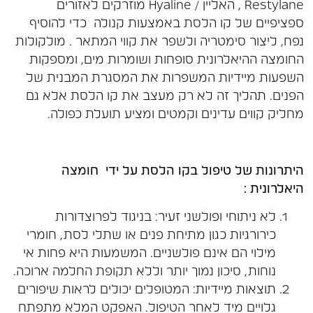
Restylane , האליין / Hyaline מוזרקים לאזורים
ספציפיים של קו הלסת באמצעות קנולה כדי להוסיף
נפח, ליצור סימטריה ולשפר את קווי המתאר . מולקולות
החומצה ההיאלרונית סופחות ושומרות מים, ומספקות
השפעות מיידיות המשפרות את המסגרת המבנית של
הפנים. תהליך זה לא רק מעצב את קו הלסת אלא גם
מחליק קווים עדינים וקמטים ומציע תועלת כפולה.
היתרונות של טיפול בקו הלסת על ידי חומצה
היאלרונית :
לא ניתוחי ופולשני זעיר: בניגוד לפרוצדורות
כירורגיות כגון מתיחת פנים או שתלי לסת, חומרי
מילוי הם אינם פולשניים. המשמעות היא פחות אי
נוחות, סיכון נמוך יותר וללא תקופת החלמה ארוכה.
תוצאות מיידיות: המטופלים יכולים לראות שיפורים
גלויים מיד לאחר הטיפול. האפקט המלא מתפתח