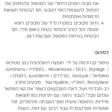
את מבנה הפנים הייחודי של המטופל ולהתאים את
הטיפול להעצמת היופי הטבעי, תוך הבטחת תוצאות
הרמוניות ואסתטיות.
ניהול סיבוכים: במקרה נדיר של סיבוכים, רופא
מנוסה יכול לנהל ולפתור בעיות באופן מידי, תוך
הבטחת בטיחות המטופל ושביעות רצון.
לסיכום :
טיפולי קו הלסת על ידי חומצה היאלורונית כגון: סטילאז
/ Stylage , רבנס / Revanesse , לומנירה / luminera ,
טאוסיאל / teosyal , גו'בידרם / Juvederm ,רסטילן /
Restylane , האליין / Hyaline ועוד . מציעים פתרון
רב-תכליתי ויעיל לאלו המבקשים לשפר את קווי המתאר
שלהם מבלי לעבור ניתוח. עם יתרונות כמו תוצאות
מיידיות, התאמה אישית וזמני השבתה מינימליים, זוהי
אפשרות אטרקטיבית עבור רבים. עם זאת, השגת