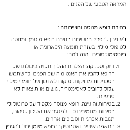
המראה הטבעי של הפנים .
בחירת רופא מנוסה וחשיבותה :
לא ניתן להפריז בחשיבות בחירת רופא מוסמך ומנוסה
לטיפולי מילוי בעזרת חומצה הילארונית או
ביוסטימולטורים . הנה למה:
דיוק וטכניקה: הצלחת ההליך תלויה ביכולתו של
הרופא להבין את האנטומיה של הפנים ולהשתמש
בטכניקות מדויקות. מיקום לא נכון של חומרי מילוי
עלול להוביל לאסימטריה, גושים או תוצאות לא
טבעיות.
בטיחות והיגיינה: רופא מנוסה מקפיד על פרוטוקולי
בטיחות מחמירים כדי למזער את הסיכון לזיהום,
תגובות אלרגיות וסיבוכים אחרים.
התאמה אישית ואסתטיקה: רופא מיומן יכול להעריך