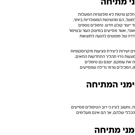
י מתיחה
, חלקן שיטות לא פולשניות הפועלות
למשל, הם מהשיטות הפופולריות ביותר,
 ייצור קולגן חדש. טיפולים נוספים
דיו (RF) ומכשירי אולטרסאונד, אשר מסייעים במיצוק העור ובשיפור
 סדרה של מפגשים להגעה לתוצאות
ם זעירות ליצירת פציעות מיקרוסקופיות
עות גירוי תהליך התחדשות התאים,
 את עומקם. ישנם גם טיפולים
המבוססים על הזרקת פלזמה עשירה בטסיות דם (PRP), המכילים גורמי גדילה שמסייעים
ימני המתיחה
חשוב לציין כי רוב הטיפולים מסייעים
כללי שלהם, אך הם אינם מעלימים
מני מתיחה