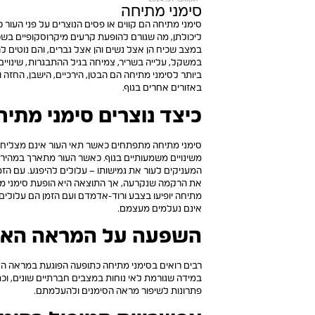
סימני מתיחה
סימני מתיחה הם קווים או פסים הנוצרים על פני הע
ליכולתן, מה שגורם להופעת קרעים מיקרוסקופיים בשכ
במצב שכיח הן אצל נשים והן אצל גברים, והם נוטים לה
במשקל, עלייה בשריר, צמיחה בגיל ההתבגרות, שינויים ה
ביותר לסימני מתיחה הם הבטן, הירכיים, הישבן, החזה ו
באזורים אחרים בגוף.
כיצד נוצרים סימני מתי
סימני מתיחה מתפתחים כאשר תאי העור אינם מצלי
משינויים משמעותיים בגוף. כאשר העור מתארך במהירות
המעניקים לעור את גמישותו – עלולים להיפגע. עם הזמן,
את הרקמה שנקרעה, אך התוצאה היא הופעת סימני מתי
מתיחה יופיעו בצבע ורוד-אדמדם ועם הזמן הם עלולים
אינם נעלמים מעצמם.
השפעה על המראה האס
רבים רואים בסימני מתיחה כתופעה הפוגעת במראה הא
במידה שגורמת לאי נוחות במצבים חברתיים שונים, ו
פתרונות לשיפור מראה הסימנים ולהעלמתם.