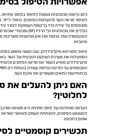
אפשרויות הטיפול בסימנ
כיום קיימות טכנולוגיות מגוונות לטיפול בסימני מתיחה
לשיפור מראה העור ולהעלמת הסימנים. טיפולי לייזר, 
ומבוססים על יצירת גירוי ברקמות העמוקות לצורך עידוד
כוללים את טכנולוגיות גלי הר
הטקסטורה שלו. שיטות אלו אינן פולשניות ומצריכות
מיטביות.
טיפול נוסף הוא מיקרונידלינג, שבו נעשה שימוש במחטי
המפעילות את מערכת השיקום הטבעית של העור. באמצ
מיקרונידלינג מסייע לשפר את מראה הסימנים ולהפחית
בהתחדשות התאים ומשפרים את איכות העור.
האם ניתן להעלים את ס
לחלוטין?
העלמה מוחלטת של סימני מתיחה היא משימה מורכבת, ו
לטשטוש הסימנים, להפחתת העומק ולשיפור המראה ה
אותם לחלוטין.
תכשירים קוסמטיים לסי