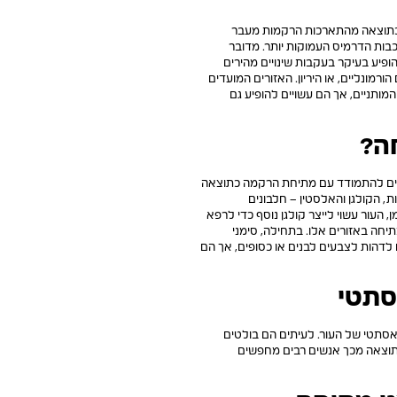
ור כתוצאה מהתארכות הרקמות מעבר
בות הדרמיס העמוקות יותר. מדובר
ופיע בעיקר בעקבות שינויים מהירים
ורמונליים, או היריון. האזורים המועדים
המותניים, אך הם עשויים להופיע גם
חה?
חים להתמודד עם מתיחת הרקמה כתוצאה
, הקולגן והאלסטין – חלבונים
 העור עשוי לייצר קולגן נוסף כדי לרפא
חה באזורים אלו. בתחילה, סימני
 לדהות לצבעים לבנים או כסופים, אך הם
תטי
סתטי של העור. לעיתים הם בולטים
כתוצאה מכך אנשים רבים מחפשים