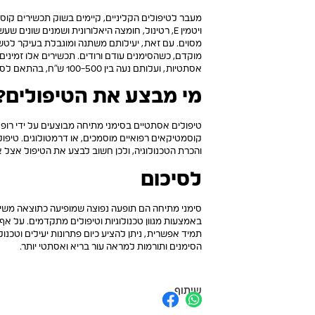
מעבר לטיפולים הקליניים, קיימים בשוק תכשירים קוס
ויטמין E, רטינול, חומצה היאלורונית ושמנים שוני
מסוים. עם זאת, יעילותם משתנה ומוגבלת בעיקר לט
מוקדם, כשהסימנים עודם ורודים. תכשירים אלו זמיני
אסתטיות, ועלותם נעה בין 100-500 ש"ח, בהתאם לסוג המוצר ואיכותו.
מי מבצע את הטיפולים?
טיפולים אסתטיים בסימני מתיחה מבוצעים על ידי ר
קוסמטיקאים רפואיים מוסמכים, או דרמטולוגים. טיפולי
והכרת הטכנולוגיה, ולכן חשוב לבצע את הטיפול אצל
לסיכום
סימני מתיחה הם תופעה נפוצה שמופיעה כתוצאה משינוי
באמצעות מגוון טכנולוגיות וטיפולים מתקדמים. על 
תמיד אפשרית, ניתן להציע כיום פתרונות יעילים וטכ
הסימנים ותורמות למראה עור בריא ואסתטי יותר.
שיתוף