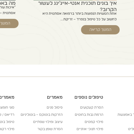
איך בונים תוכנית אנטי-אייג'ינג לעשור
מה באמת
"איכות עור
הקרוב?
אסתטית – ו
אחת הטעויות הנפוצות ביותר ברפואה אסתטית היא
לחשוב על כל טיפול בנפרד – זריקת...
המשך 
המשך קריאה
טיפולים נוספים
מאמרים
מאמרים 
הסרת קעקועים
פיסול פנים
סוגי חומצה
ר באמצעות
הרמת גבות בחוטים
הזרקות בוטוקס – בוטוליניום
רדיאס / Radiesse
מילוי קמטים
עיצוב ומילוי שפתיים
טיפול בוט
ליט
מילוי תנוכי אוזניים
הסרת שומן בקור
מילוי רקות