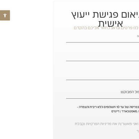
אום פגישת ייעוץ
פתח סרגל נג
אישית
לנו פרטים ונדאג לחזור אליכם בהקדם
* ניתן לשלם בפריסה של עד 10 תשלומים ללא ריבית והצמדה -
 / מאסטכארד / דיינרס
אני מאשר/ת את מדיניות הפרטיות וקבלת
ר