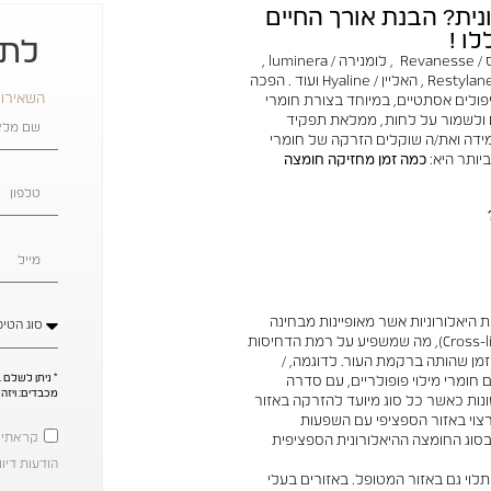
נית? הבנת אורך החיים
ו !
לתי
חומצה היאלורונית (HA) כגון: סטילאז / Stylage , רבנס / Revanesse , לומנירה / luminera ,
טאוסיאל / teosyal , גו'בידרם / Juvederm ,רסטילן / Restylane , האליין / Hyaline ועוד . הפכה
השאירו 
פולים אסתטיים, במיוחד בצורת חומרי
ים ולשמור על לחות, ממלאת תפקיד
מידה ואת/ה שוקלים הזרקה של חומרי
יותר היא:
כמה זמן מחזיקה חומצה
ת היאלורוניות אשר מאופיינות מבחינה
ביולוגית בדרגות שונות של קישור צולב (Cross-linking), מה שמשפיע על רמת הדחיסות
מן שהותה ברקמת העור. לדוגמה, /
ג'ובידרם או רסטילןRestylane / הם חומרי מילוי פופולריים, עם סדרה
מכבדים: ויזה
ונות כאשר כל סוג מיועד להזרקה באזור
צוי באזור הספציפי עם השפעות
קראתי ו
6 ל-18 חודשים, תלוי בסוג החומצה ההיאלורונית הספציפית
הודעות דיוו
לוי גם באזור המטופל. באזורים בעלי