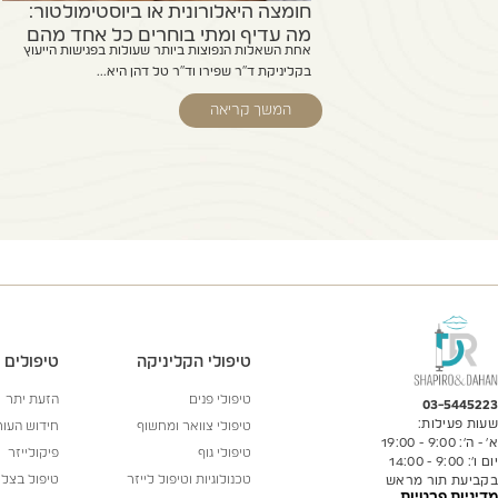
חומצה היאלורונית או ביוסטימולטור:
מה עדיף ומתי בוחרים כל אחד מהם
אחת השאלות הנפוצות ביותר שעולות בפגישות הייעוץ
בקליניקת ד"ר שפירו וד"ר טל דהן היא...
המשך קריאה
טיפולי הקליניקה
טיפולים
טיפולי פנים
הזעת יתר
03-5445223
שעות פעילות:
טיפולי צוואר ומחשוף
חידוש העו
א’ - ה’: 9:00 - 19:00
טיפולי גוף
פיקולייזר
יום ו’: 9:00 - 14:00
טכנולוגיות וטיפול לייזר
טיפול בצלו
בקביעת תור מראש
מדיניות פרטיות