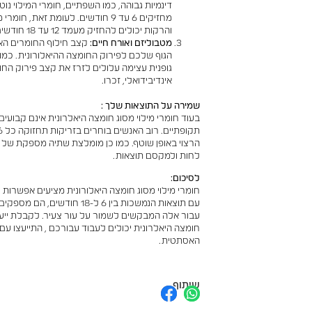
דינמיות גבוהה, כמו השפתיים, חומרי המילוי נ
מחזיקים 6 עד 9 חודשים. לעומת זאת, 
והרקות יכולים להחזיק מעמד 12 עד 18 חודשים.
מטבוליזם ואורח חיים:
קצב חילוף החומרים ה
הגוף שלכם לפירוק החומצה ההיאלורונית. כמו
גופנית עצימה עלולים לזרז את קצב פירוק החו
אינדיבידואלי, זכרו.
שמירה על התוצאות שלך
:
בעוד חומרי מילוי מסוג חומצה היאלרונית אינם קבועי
הרצוי באופן שוטף. כמו כן מומלצת שתיה מספקת של 
לחות ולמקסם תוצאות.
לסיכום:
חומרי מילוי מסוג חומצה היאלורונית מציעים אפשרות
עם תוצאות הנמשכות בין 6 ל-18 
עבור אלה המבקשים לשמור על עור צעיר. לקבלת ייעוץ
חומצה היאלרונית יכולים לעבוד עבורכם , התייעצו ע
האסתטית.
שיתוף