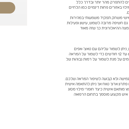
וטים להתפרק מהר יותר ובדרך כלל
חומרי מילוי באזורים פחות דינמיים כמו הלחיים
אישי משחק תפקיד משמעותי במהירות
 גם חשיפה מרובה לשמש, עישון ופעילות
מצה ההיאלורונית כך שזה מאוד
ם, ניתן לשמור עליהם עם טאצ'-אפים
תקופתיים. רוב האנשים בוחרים בזריקות תחזוקה כל 6 עד 12 חודשים כדי לשמור על המראה
מים על מנת לשמור על רמות גבוהות של
 גמישה ולא קבועה לשיפור המראה שלכם.
חודשים, הם מספקים פתרון ארוך טווח אך ניתן להתאמה אישית
 מותאם אישית כיצד חומרי מילוי מסוג
ם איש מקצוע מוסמך בתחום הרפואה