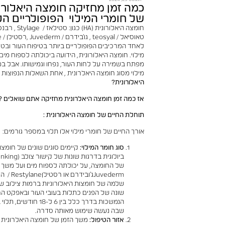
כמה זמן מחזיקה חומצה היאלורו
של חומרי המילוי הפופולריים הלל
לאחד המרכיבים הפופולריים ביותר בטיפוח העור ובטי
מילוי. חומצה היאלורונית, הידועה ביכולתה לספוח מ
מפתח בשמירה על לחות העור, נפחו וגמישותו. אבל ב
מילוי מסוג חומצה היאלרונית , אחת השאלות הנפוצות ב
היאלורונית?
אז כמה זמן חומצה היאלרונית מחזיקה אתם שואלים ?
תוחלת החיים של חומצה היאלורונית
:
אורך החיים של חומרי מילוי אלו תלוי במספר גורמים:
סוג חומר המילוי:
קיימים סוגים שונים של חומצו
של החומצה, על יכולתה לספוח מים ועל משך ז
Juvederm
שלמה של חומצות היאלורוניות ברמות צילוב ש
שונה של הפנים כתלות בעובי העור ובאפקט הר
הנמשכות בדרך כלל בין 
שבה נעשה שימוש מאותה סדרה.
אזור הטיפול:
משך הזמן של חומצה היאלרונית ת