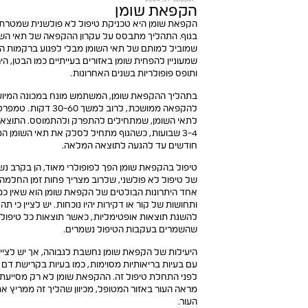
הקפאת שומן
הקפאת שומן היא טכניקת טיפול לא פולשנית שמטרתה 
בגוף. התהליך מתבסס על עקרון ההקפאה של תאי השו
שמוביל למותם של תאי השומן מבלי לפגוע ברקמות הסוב
שמעוניין להפחית שומן באזורים בעייתיים כמו הבטן, היר
ותופס פופולריות בשנים האחרונות.
בתהליך ההקפאת שומן, המשתמש מונח במכונה המיועדת 
לתאי השומן, שמתחילים להתפרק ולהתמוסס. התוצאו
3-4 שבועות, כשהגוף מתחיל לסלק את תאי השומן ה
חודשים עד להגעה לתוצאה המלאה.
טיפול בהקפאת שומן הפך לפופולרי מאוד, הן בקרב נשי
של טיפול לא פולשני, שלרוב מצריך פחות זמן החלמה
אחד היתרונות הבולטים של הקפאת שומן הוא שאין כמ
ותחושות של קור או דקירות יהיו נוכחות. יש לציין כי ת
להשגת תוצאות אופטימליות, כאשר תוצאות כל טיפול 
שהשמרים בעקבות הטיפול נשמרים.
היעילות של הקפאת שומן נחשבת לגבוהה, אך יש לציין
עם בעיות בריאותיות מסוימות, כמו בעיות בקרישת דם 
לפני התחלת טיפול זה. ההקפאת שומן לא רק מסייעת
מראה העור באזור המטופל, מכיוון שהליך זה ממריץ א
העור.