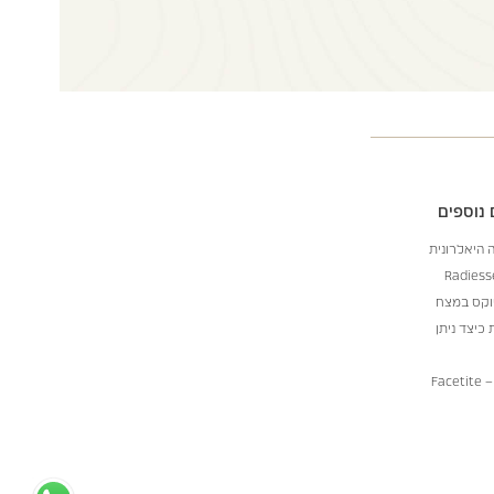
נוספים
 היאלרונית
וקס במצח
 כיצד ניתן
Fac