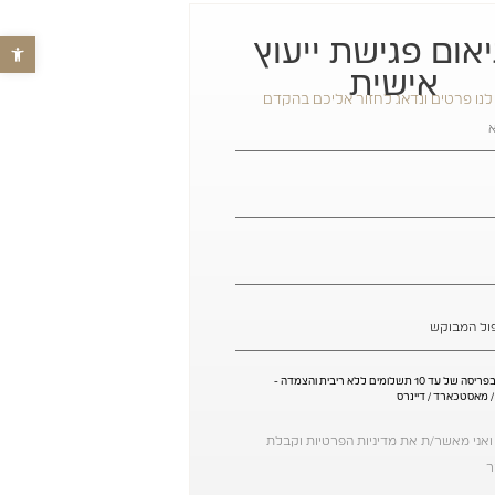
אום פגישת ייעוץ
פתח סרגל נג
אישית
לנו פרטים ונדאג לחזור אליכם בהקדם
* ניתן לשלם בפריסה של עד 10 תשלומים ללא ריבית והצמדה -
 / מאסטכארד / דיינרס
אני מאשר/ת את מדיניות הפרטיות וקבלת
ר