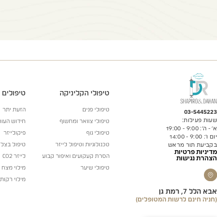
טיפולי הקליניקה
טיפולים
טיפולי פנים
הזעת יתר
03-5445223
שעות פעילות:
טיפולי צוואר ומחשוף
חידוש העו
א’ - ה’: 9:00 - 19:00
טיפולי גוף
פיקולייזר
יום ו’: 9:00 - 14:00
טכנולוגיות וטיפול לייזר
טיפול בצלו
בקביעת תור מראש
מדיניות פרטיות
הסרת קעקועים ואיפור קבוע
לייזר CO2
הצהרת נגישות​
טיפולי שיער
מילוי מצח
מילוי רקות
אבא הלל 7, רמת גן
(חניה חינם לרשות המטופלים)