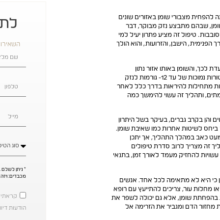
להפחית מצבורי שומן באזורים שונים
לתי
מן, שבהם מתבצע נזק מבוקר, דבר
בות. טיפול זה מציע פתרון יעיל למי
ך הפנימית, הישבן, והזרועות, והוא הולך
השאירו 
לכך, והשומן באותו אזור נתון
להקפאה ממושכת, לרוב למשך 30-60 דקות. טמפרטורות נמוכות של עד 12- גורמות לנזק
ת מתחילות להיראות בדרך כלל לאחר
מתים, ותהליך זה עשוי להימשך כמה
ם והן בקרב גברים, בעיקר בשל היתרון
 ביחס לשיטות אחרות כמו שאיבת שומן.
עט כאב במהלך התהליך, אך יתכן
הליך זה מצריך לרוב סדרת טיפולים
עשויות להחזיק מעמד לאורך זמן, בתנאי
מכבדים: ויזה
 כי היא לא מתאימה לכל אחד. אנשים
או מחלות עור, צריכים להתייעץ עם רופא
קראתי ו
 בהפחתת שומן, אלא גם יכולה לשפר את
ת מחזור הדם ומגביר את הזרימה אל
הודעות דיוו