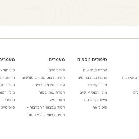
טיפולים נוספים
מאמרים
מאמרים 
הסרת קעקועים
פיסול פנים
סוגי חומצה
ר באמצעות
הרמת גבות בחוטים
הזרקות בוטוקס – בוטוליניום
רדיאס / Radiesse
מילוי קמטים
עיצוב ומילוי שפתיים
טיפול בוט
ליט
מילוי תנוכי אוזניים
הסרת שומן בקור
מילוי רקות
עיצוב קו הלסת
מזותרפיה
לטפל?
פיסול אף
הסוד שבצוואר הברבור –
פייס טייט – etite
מתיחת צוואר ללא ניתוח